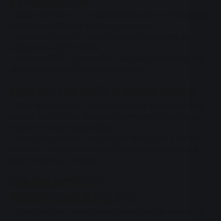
LIVRAISON
- Délais de livraison : Le délai de fabrication et d'expédition
est d'environ 10 jours après la commande.
- Modes de livraison : Les produits sont expédiés via
Colissimo & Mondial Relay.
- Responsabilité : L'entreprise n'est pas responsable des
retards de livraison dus au transporteur.
DROIT DE RÉTRACTATION
- Délai de rétractation : Le client dispose de 14 jours pour
exercer son droit de rétractation, sans avoir à justifier de
motifs ni à payer de pénalités.
- Retour des produits : Les frais de retour sont à la charge
du client. Les produits doivent être retournés dans leur
état d'origine et complets.
GARANTIE ET
RESPONSABILITÉ
- Garantie légale : Les produits bénéficient de la garantie