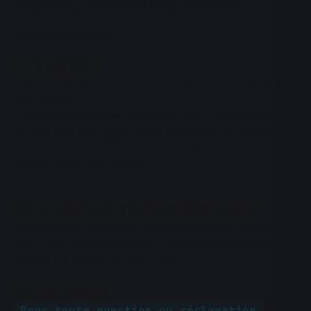
droit d'auteur. Toute reproduction, utilisation ou
exploitation de ces éléments est interdite sans
autorisation préalable.
LITIGES
- Droit applicable : Les présentes CGV sont soumises au
droit français.
- Résolution des litiges : En cas de litige, une solution
amiable sera recherchée avant toute action en justice. Si
aucune solution amiable n'est trouvée, les tribunaux
français seront compétents.
MODIFICATION DES CGV
L'entreprise se réserve le droit de modifier les présentes
CGV à tout moment. Les CGV applicables sont celles en
vigueur à la date de la commande.
CONTACT
Pour toute question ou réclamation,