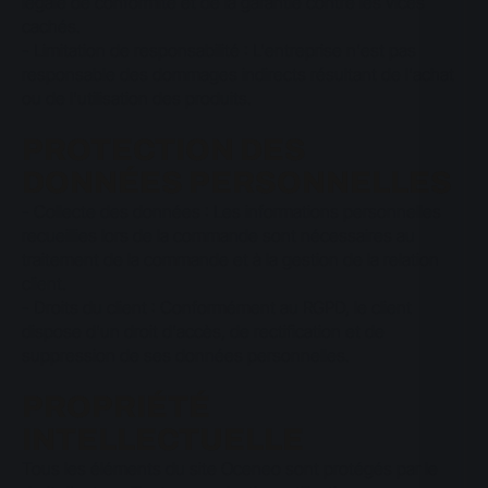
légale de conformité et de la garantie contre les vices
cachés.
- Limitation de responsabilité : L'entreprise n'est pas
responsable des dommages indirects résultant de l'achat
ou de l'utilisation des produits.
PROTECTION DES
DONNÉES PERSONNELLES
- Collecte des données : Les informations personnelles
recueillies lors de la commande sont nécessaires au
traitement de la commande et à la gestion de la relation
client.
- Droits du client : Conformément au RGPD, le client
dispose d'un droit d'accès, de rectification et de
suppression de ses données personnelles.
PROPRIÉTÉ
INTELLECTUELLE
Tous les éléments du site Oceneo sont protégés par le