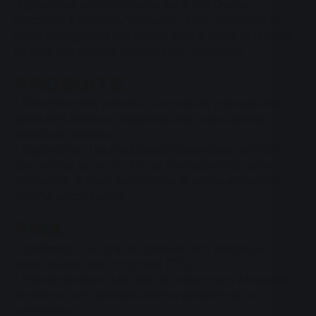
régissent les ventes réalisées sur le site Oceneo
accessible à l'adresse "oceneo.fr". Elles définissent les
droits et obligations des parties dans le cadre de la vente
en ligne des produits proposés par l'entreprise.
PRODUITS
- Description des produits : Les produits proposés à la
vente sont décrits et présentés avec la plus grande
exactitude possible.
- Disponibilité : Les produits sont disponibles tant qu'ils
sont visibles sur le site. En cas d'indisponibilité après
commande, le client sera informé et pourra annuler ou
modifier sa commande.
PRIX
- Tarification : Les prix des produits sont indiqués en
euros, toutes taxes comprises (TTC).
- Frais de livraison : Les frais de livraison sont à la charge
du client et sont précisés avant la validation de la
commande.