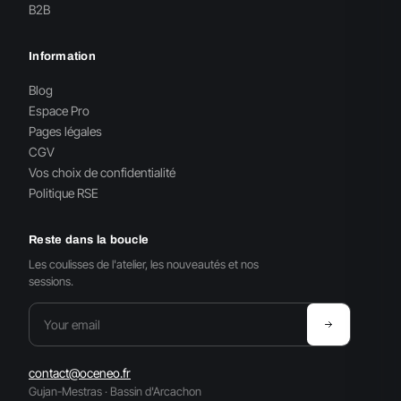
B2B
Information
Blog
Espace Pro
Pages légales
CGV
Vos choix de confidentialité
Politique RSE
Reste dans la boucle
Les coulisses de l'atelier, les nouveautés et nos
sessions.
contact@oceneo.fr
Gujan-Mestras · Bassin d'Arcachon