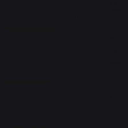
- Modification des prix : Les prix peuvent être modifiés à
tout moment, mais les produits seront facturés sur la base
du tarif en vigueur au moment de la commande.
COMMANDE
- Processus de commande : Le client passe commande
sur le site en ajoutant des produits au panier, en
remplissant les informations de livraison et en validant la
commande.
Confirmation de commande : La commande est confirmée
par un email récapitulatif envoyé au client.
PAIEMENT
- Moyens de paiement : Le client peut régler sa
commande par carte bancaire, virement ou tout autre
moyen de paiement indiqué sur le site.
- Sécurité des paiements : Les transactions sont
sécurisées grâce à Stripe // Shopify Paiements.