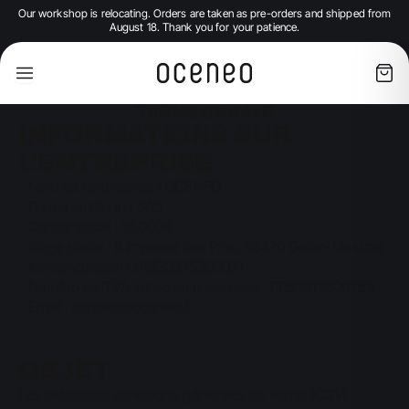
Our workshop is relocating. Orders are taken as pre-orders and shipped from
August 18. Thank you for your patience.
TERMS OF SALE
INFORMATIONS SUR
L'ENTREPRISE
- Nom de l'entreprise : OCENEO
- Forme juridique : SAS
- Capital social : 10.000€
- Siège social : 8 Impasse des Pins, 33470 Gujan-Mestras
- Immatriculation : 91350925300021
- Numéro de TVA intracommunautaire : FR60913509253
- Email : contact@oceneo.fr
OBJET
Les présentes conditions générales de vente (CGV)