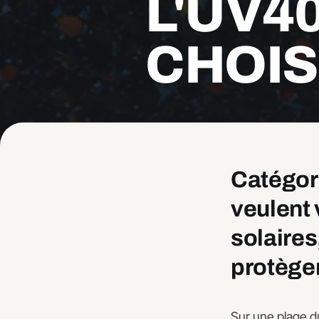
L'UV40
CHOIS
Catégori
veulent 
solaires
protègen
Sur une plage du