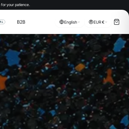
 for your patience.
B2B
English
EUR €
AL