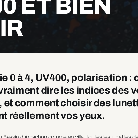
0 ET BIEN
IR
e 0 à 4, UV400, polarisation : 
vraiment dire les indices des v
, et comment choisir des lunet
t réellement vos yeux.
 Bassin d'Arcachon comme en ville, toutes les lunettes de 