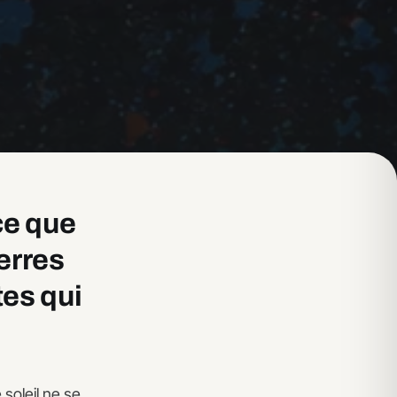
ce que
erres
tes qui
soleil ne se