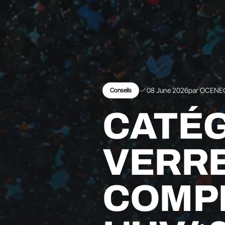
08 June 2026
par OCENE
Conseils
CATÉG
VERRE
COMP